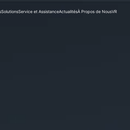
s
Solutions
Service et Assistance
Actualités
À Propos de Nous
VR