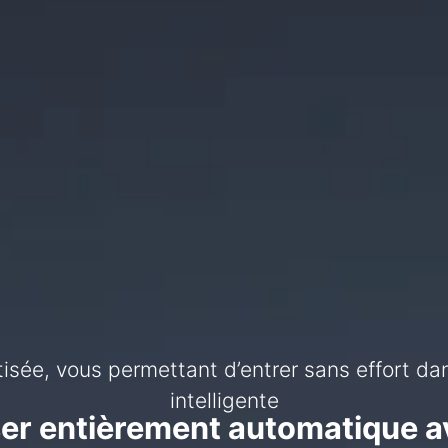
ée, vous permettant d’entrer sans effort dans
t révolutionner les procédés traditionnels – s
pour l’industrie de la structure en acier
intelligente
er entièrement automatique 
coupeuse laser pour poutres e