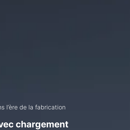
 l’ère de la fabrication
olution laser tout-en-un
avec chargement
n H