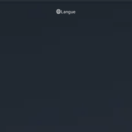
Español
Português
Langue
KR
ID
한국인
Indonesia
DE
FR
Deutschland
Français
TR
AR
Türkçe
عربى
VN
TH
Việt Nam
แบบไทย