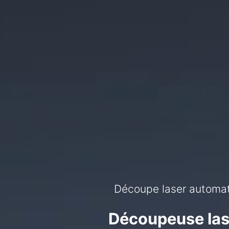
Découpe laser automatis
Repousser les limites e
Découpeuse las
Dé